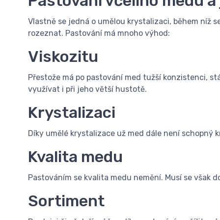
Pastování včelího medu a
Vlastně se jedná o umělou krystalizaci, během níž s
rozeznat. Pastování má mnoho výhod:
Viskozitu
Přestože má po pastování med tužší konzistenci, stá
využívat i při jeho větší hustotě.
Krystalizaci
Díky umělé krystalizace už med dále není schopný kry
Kvalita medu
Pastováním se kvalita medu nemění. Musí se však d
Sortiment