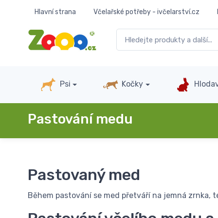
Hlavní strana
Včelařské potřeby - ivčelarství.cz
Psi
Kočky
Hlodav
Pastování medu
Pastovaný med
Během pastování se med přetváří na jemná zrnka, te