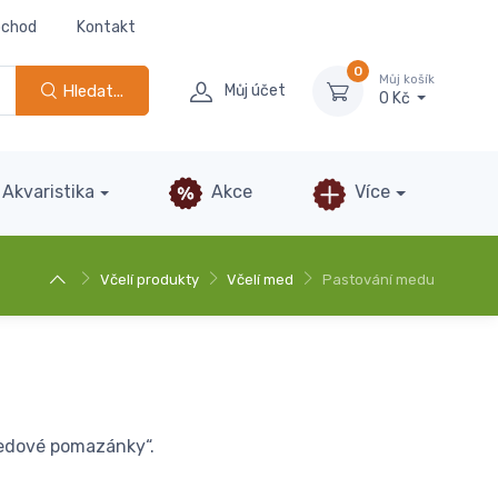
bchod
Kontakt
0
Můj košík
Hledat...
Můj účet
0 Kč
Akvaristika
Akce
Více
Včelí produkty
Včelí med
Pastování medu
medové pomazánky“.