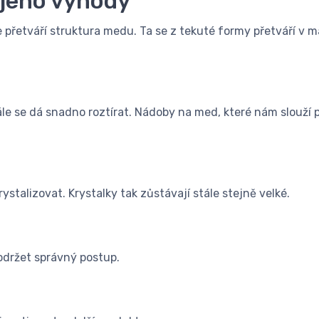
 jeho výhody
e přetváří struktura medu. Ta se z tekuté formy přetváří v
le se dá snadno roztírat. Nádoby na med, které nám slouží p
stalizovat. Krystalky tak zůstávají stále stejně velké.
održet správný postup.