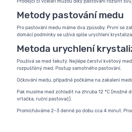
Prodejci či včelaří můžou díky pastování rozšířit svů
Metody pastování medu
Pro pastování medu máme dva způsoby. První se zak
domácí podmínky se užívá spíše urychlení krystaliza
Metoda urychlení krystal
Používá se med tekutý. Nejlépe čerství květový med
rozpuštěný med. Postup samotného pastování.
Očkování medu, případně počkáme na zakalení med
Pak musíme med zchladit na zhruba 12 °C (možné do
vrtačka, ruční pastovač).
Promícháváme 2–3 denně po dobu cca 4 minut. Proc