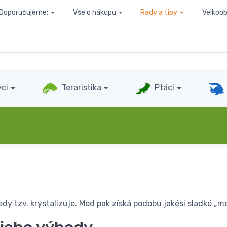
Doporučujeme:
Vše o nákupu
Rady a tipy
Velkoo
ci
Teraristika
Ptáci
dy tzv. krystalizuje. Med pak získá podobu jakési sladké „