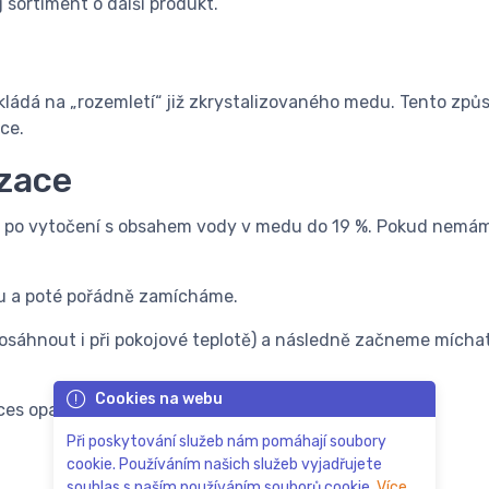
j sortiment o další produkt.
ládá na „rozemletí“ již zkrystalizovaného medu. Tento způs
ce.
izace
 po vytočení s obsahem vody v medu do 19 %. Pokud nemáme 
u a poté pořádně zamícháme.
sáhnout i při pokojové teplotě) a následně začneme míchat 
Cookies na webu
es opakujeme 3–6 dní (záleží vždy na typu medu).
Při poskytování služeb nám pomáhají soubory
cookie. Používáním našich služeb vyjadřujete
souhlas s naším používáním souborů cookie.
Více