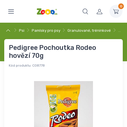
0
Psi
Pamlsky pro psy
Granulované, tréninkové
…
Pedigree Pochoutka Rodeo
hovězí 70g
Kód produktu:
C08778