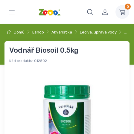
0
Domů
Eshop
Akvaristika
Léčiva, úprava vody
…
Vodnář Biosoil 0,5kg
Kód produktu:
C12502