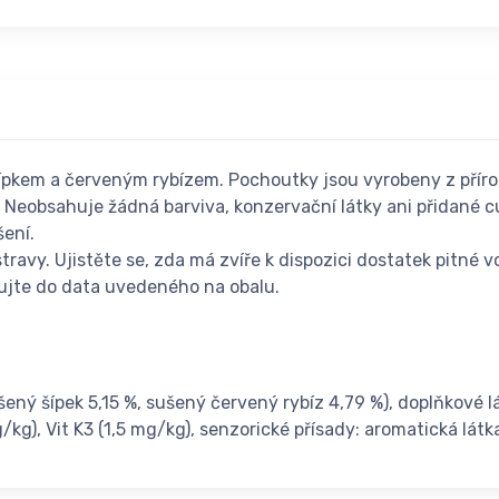
 šípkem a červeným rybízem. Pochoutky jsou vyrobeny z přír
Neobsahuje žádná barviva, konzervační látky ani přidané c
ení.
ravy. Ujistěte se, zda má zvíře k dispozici dostatek pitné v
ujte do data uvedeného na obalu.
ený šípek 5,15 %, sušený červený rybíz 4,79 %), doplňkové lá
g/kg), Vit K3 (1,5 mg/kg), senzorické přísady: aromatická lát