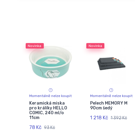
Novinka
Novinka
Momentálně nelze koupit
Momentálně nelze koupit
Keramická miska
Pelech MEMORY M
pro králíky HELLO
90cm šedý
COMIC, 240 ml/o
1 218 Kč
11cm
1 392 Kč
78 Kč
93 Kč