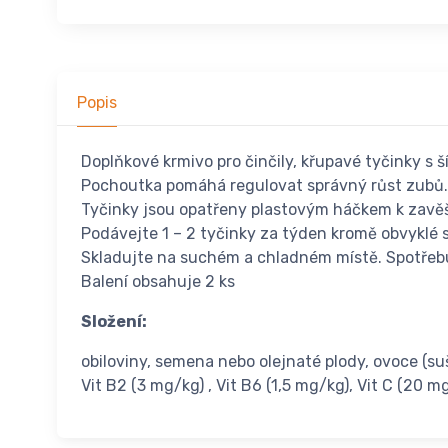
Popis
Doplňkové krmivo pro činčily, křupavé tyčinky s
Pochoutka pomáhá regulovat správný růst zubů. 
Tyčinky jsou opatřeny plastovým háčkem k zavěš
Podávejte 1 – 2 tyčinky za týden kromě obvyklé st
Skladujte na suchém a chladném místě. Spotřeb
Balení obsahuje 2 ks
Složení:
obiloviny, semena nebo olejnaté plody, ovoce (suš
Vit B2 (3 mg/kg) , Vit B6 (1,5 mg/kg), Vit C (20 m