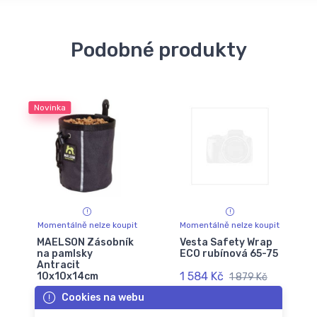
Podobné produkty
Novinka
Momentálně nelze koupit
Momentálně nelze koupit
MAELSON Zásobník
Vesta Safety Wrap
na pamlsky
ECO rubínová 65-75
Antracit
1 584 Kč
10x10x14cm
1 879 Kč
Cookies na webu
388 Kč
455 Kč