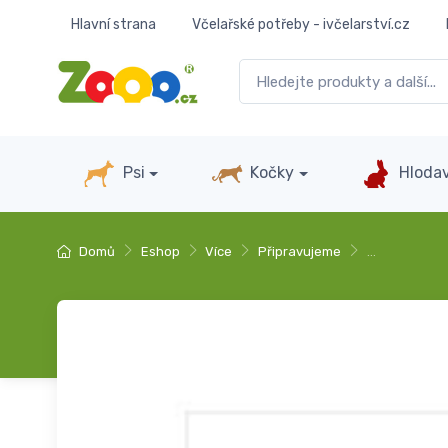
Hlavní strana
Včelařské potřeby - ivčelarství.cz
Psi
Kočky
Hlodav
Domů
Eshop
Více
Připravujeme
…