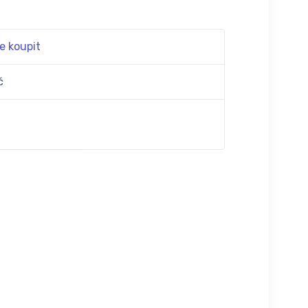
e koupit
č