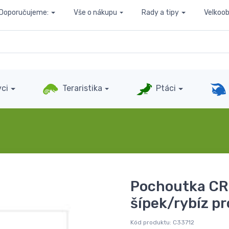
Doporučujeme:
Vše o nákupu
Rady a tipy
Velkoo
ci
Teraristika
Ptáci
Pochoutka C
šípek/rybíz pr
Kód produktu:
C33712