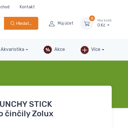
bchod
Kontakt
0
Můj košík
Hledat...
Můj účet
0 Kč
Akvaristika
Akce
Více
RUNCHY STICK
o činčily Zolux