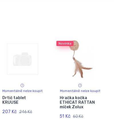
Novinka
Momentálně nelze koupit
Momentálně nelze koupit
Drtič tablet
Hračka kočka
KRUUSE
ETHICAT RATTAN
míček Zolux
207 Kč
246 Kč
51 Kč
60 Kč