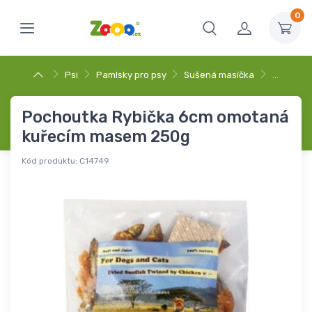
0
Psi
Pamlsky pro psy
Sušená masíčka
…
Pochoutka Rybička 6cm omotaná
kuřecím masem 250g
Kód produktu:
C14749