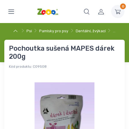
0
Psi
Pamlsky pro psy
Dentální, žvýkací
…
Pochoutka sušená MAPES dárek
200g
Kód produktu:
C09508