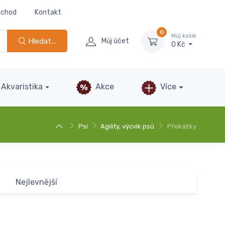
bchod
Kontakt
0
Můj košík
Hledat...
Můj účet
0 Kč
Akvaristika
Akce
Více
Psi
Agility, výcvik psů
Překážky
Nejlevnější