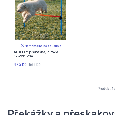
Momentálně nelze koupit
AGILITY překážka, 3 tyče
129x115cm
476 Kč
565 Kč
Produkt 1 a
Překážky a přeskakova