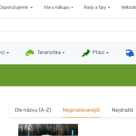
Doporučujeme:
Vše o nákupu
Rady a tipy
Velkoo
ci
Teraristika
Ptáci
Dle názvu (A-Z)
Nejprodávanější
Nejdražší