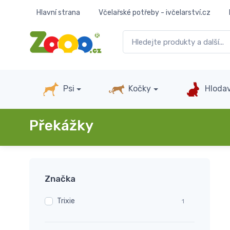
Hlavní strana
Včelařské potřeby - ivčelarství.cz
Psi
Kočky
Hlodav
Překážky
Značka
Trixie
1