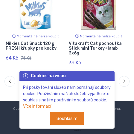
Momentálně nelze koupit
Momentálně nelze koupit
Milkies Cat Snack 120 g
Vitakraft Cat pochoutka
FRESH křupky pro kočky
Stick mini Turkey+lamb
3x6g
64 Kč
75 Kč
39 Kč
Cookies na webu
Při poskytování služeb nám pomáhají soubory
cookie. Používáním našich služeb vyjadřujete
souhlas s naším používáním souborů cookie.
Více informací
Copyright © 2018-2024
ZoOo.cz®
Všechna práva vyhrazena.
Souhlasím