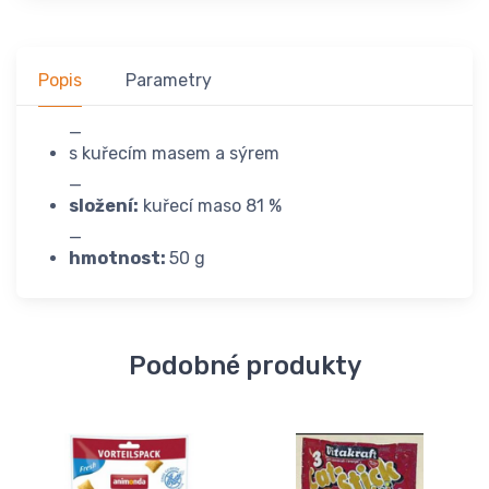
Popis
Parametry
_
s kuřecím masem a sýrem
_
složení:
kuřecí maso 81 %
_
hmotnost:
50 g
Podobné produkty