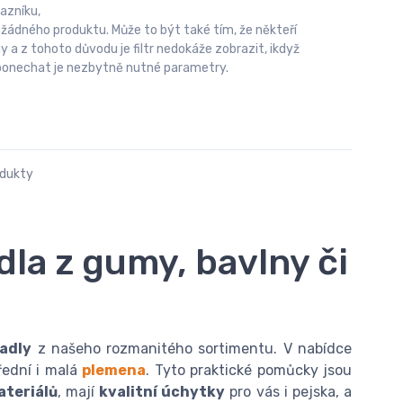
azníku,
 žádného produktu. Může to být také tím, že někteří
 z tohoto důvodu je filtr nedokáže zobrazit, ikdyž
u ponechat je nezbytně nutné parametry.
odukty
dla z gumy, bavlny či
adly
z našeho rozmanitého sortimentu. V nabídce
řední i malá
plemena
. Tyto praktické pomůcky jsou
ateriálů
, mají
kvalitní úchytky
pro vás i pejska, a