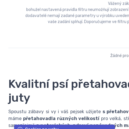
Vážený zák
bohužel nastavená pravidla filtru neumožňují zobrazení
dodavatelé nemají zadané parametry u výrobku uvedeny a
vaše zadání splňují. Doporučujeme ve filtr
Žádné pr
Kvalitní psí přetahova
juty
Spoustu zábavy si vy i váš pejsek užijete
s přetahov
máme
přetahovadla různých velikostí
pro velká, st
samozřejmě
z netoxických, zdraví nezávadných m