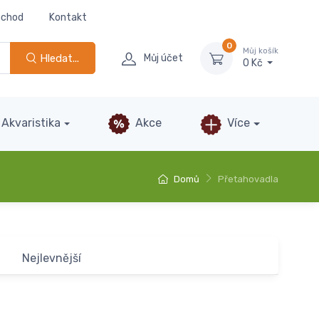
bchod
Kontakt
0
Můj košík
Hledat...
Můj účet
0 Kč
Akvaristika
Akce
Více
Domů
Přetahovadla
Nejlevnější