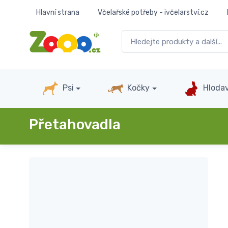
Hlavní strana
Včelařské potřeby - ivčelarství.cz
Psi
Kočky
Hlodav
Přetahovadla