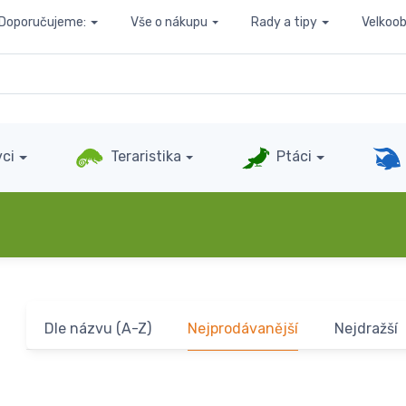
Doporučujeme:
Vše o nákupu
Rady a tipy
Velkoo
ci
Teraristika
Ptáci
Dle názvu (A-Z)
Nejprodávanější
Nejdražší