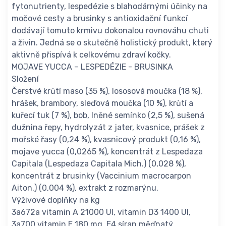
fytonutrienty, lespedézie s blahodárnými účinky na
močové cesty a brusinky s antioxidační funkcí
dodávají tomuto krmivu dokonalou rovnováhu chuti
a živin. Jedná se o skutečně holistický produkt, který
aktivně přispívá k celkovému zdraví kočky.
MOJAVE YUCCA – LESPEDÉZIE - BRUSINKA
Složení
Čerstvé krůtí maso (35 %), lososová moučka (18 %),
hrášek, brambory, sleďová moučka (10 %), krůtí a
kuřecí tuk (7 %), bob, lněné semínko (2,5 %), sušená
dužnina řepy, hydrolyzát z jater, kvasnice, prášek z
mořské řasy (0,24 %), kvasnicový produkt (0,16 %),
mojave yucca (0,0265 %), koncentrát z Lespedaza
Capitala (Lespedaza Capitala Mich.) (0,028 %),
koncentrát z brusinky (Vaccinium macrocarpon
Aiton.) (0,004 %), extrakt z rozmarýnu.
Výživové doplňky na kg
3a672a vitamin A 21000 UI, vitamin D3 1400 UI,
3a700 vitamin E 180 mg, E4 síran měďnatý