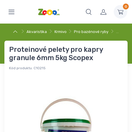
0
Akvaristika
Krmivo
Pro bazénové ryby
…
Proteinové pelety pro kapry
granule 6mm 5kg Scopex
Kód produktu:
C10215