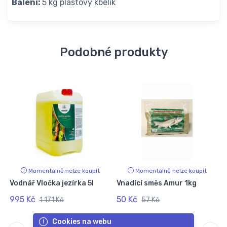
Balení:
5 kg plastový kbelík
Podobné produkty
Momentálně nelze koupit
Momentálně nelze koupit
Vodnář Vločka jezírka 5l
Vnadící směs Amur 1kg
995 Kč
50 Kč
1 171 Kč
57 Kč
Cookies na webu