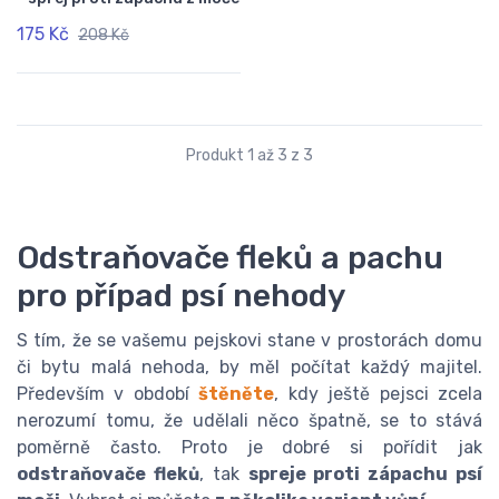
175 Kč
208 Kč
Produkt 1 až 3 z 3
Odstraňovače fleků a pachu
pro případ psí nehody
S tím, že se vašemu pejskovi stane v prostorách domu
či bytu malá nehoda, by měl počítat každý majitel.
Především v období
štěněte
, kdy ještě pejsci zcela
nerozumí tomu, že udělali něco špatně, se to stává
poměrně často. Proto je dobré si pořídit jak
odstraňovače fleků
, tak
spreje proti zápachu psí