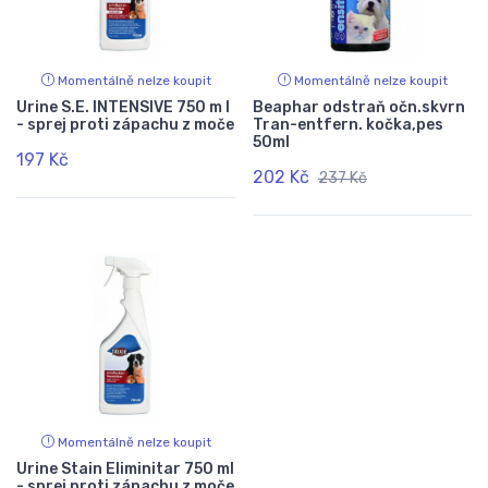
Momentálně nelze koupit
Momentálně nelze koupit
Urine S.E. INTENSIVE 750 m l
Beaphar odstraň očn.skvrn
- sprej proti zápachu z moče
Tran-entfern. kočka,pes
50ml
197 Kč
202 Kč
237 Kč
Momentálně nelze koupit
Urine Stain Eliminitar 750 ml
- sprej proti zápachu z moče