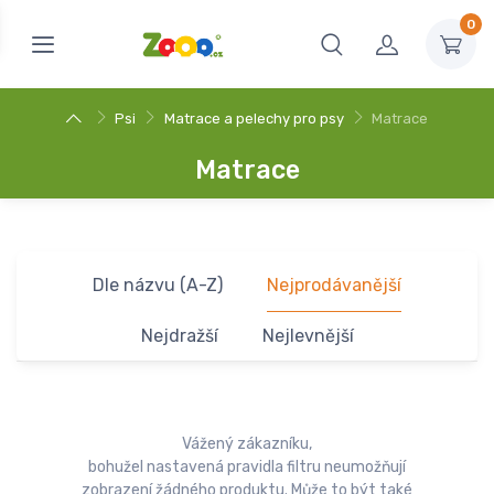
0
Psi
Matrace a pelechy pro psy
Matrace
Matrace
Dle názvu (A-Z)
Nejprodávanější
Nejdražší
Nejlevnější
Vážený zákazníku,
bohužel nastavená pravidla filtru neumožňují
zobrazení žádného produktu. Může to být také