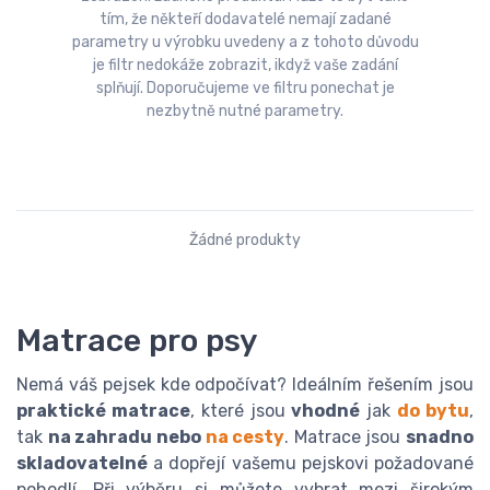
tím, že někteří dodavatelé nemají zadané
parametry u výrobku uvedeny a z tohoto důvodu
je filtr nedokáže zobrazit, ikdyž vaše zadání
splňují. Doporučujeme ve filtru ponechat je
nezbytně nutné parametry.
Žádné produkty
Matrace pro psy
Nemá váš pejsek kde odpočívat? Ideálním řešením jsou
praktické matrace
, které jsou
vhodné
jak
do bytu
,
tak
na zahradu nebo
na cesty
. Matrace jsou
snadno
skladovatelné
a dopřejí vašemu pejskovi požadované
pohodlí. Při výběru si můžete vybrat mezi širokým