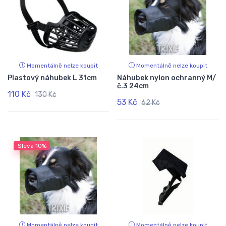
Momentálně nelze koupit
Momentálně nelze koupit
Plastový náhubek L 31cm
Náhubek nylon ochranný M/
č.3 24cm
110 Kč
130 Kč
53 Kč
62 Kč
Sleva
10%
Momentálně nelze koupit
Momentálně nelze koupit