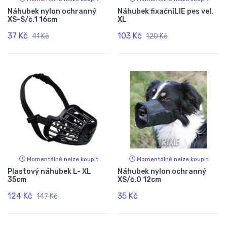
Náhubek nylon ochranný
Náhubek fixačníLIE pes vel.
XS-S/č.1 16cm
XL
37 Kč
103 Kč
41 Kč
120 Kč
Momentálně nelze koupit
Momentálně nelze koupit
Plastový náhubek L- XL
Náhubek nylon ochranný
35cm
XS/č.0 12cm
124 Kč
35 Kč
147 Kč