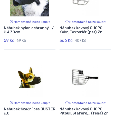
Momentálně nelze koupit
Momentálně nelze koupit
Náhubek nylon ochranný L/
Náhubek kovový CHOPO
č.4 30cm
Kokr, Foxteriér (pes) Zn
59 Kč
366 Kč
69 Kč
407 Kč
Momentálně nelze koupit
Momentálně nelze koupit
Náhubek fixační pes BUSTER
Náhubek kovový CHOPO
č.0
Pitbull,Staford,.. (fena) Zn