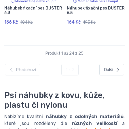
Momentálně nelze koupit
Momentálně nelze koupit
Náhubek fixační pes BUSTER
Náhubek fixační pes BUSTER
č.3
č.5
156 Kč
164 Kč
184 Kč
193 Kč
Produkt 1 až 24 z 25
Předchozí
1 / 2
Další
Psí náhubky z kovu, kůže,
plastu či nylonu
Nabízíme kvalitní
náhubky z odolných materiálů
,
které jsou rozděleny dle
různých velikostí
a