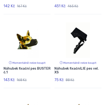
142 Kč
451 Kč
167 Kč
465 Kč
Momentálně nelze koupit
Momentálně nelze koupit
Náhubek fixační pes BUSTER
Náhubek fixačníLIE pes vel.
č.1
XS
143 Kč
75 Kč
168 Kč
88 Kč