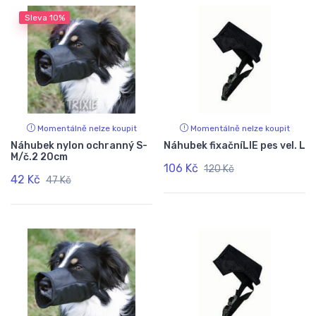
Sleva
10%
Momentálně nelze koupit
Momentálně nelze koupit
Náhubek nylon ochranný S-
Náhubek fixačníLIE pes vel. L
M/č.2 20cm
106 Kč
120 Kč
42 Kč
47 Kč