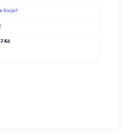
e koupit
č
7 Kč