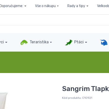
Doporučujeme:
Vše o nákupu
Rady a tipy
Velkoo
ci
Teraristika
Ptáci
Sangrim Tlap
Kód produktu:
C10921