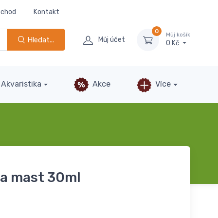
bchod
Kontakt
0
Můj košík
Hledat...
Můj účet
0 Kč
Akvaristika
Akce
Více
ka mast 30ml