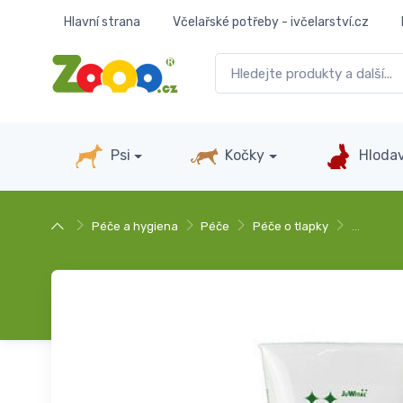
Hlavní strana
Včelařské potřeby - ivčelarství.cz
Psi
Kočky
Hlodav
Péče a hygiena
Péče
Péče o tlapky
…