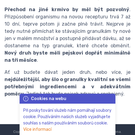
Přechod na jiné krmivo by měl být pozvolný
.
Přizpůsobení organismu na novou recepturu trvá 7 až
10 dní, teprve potom ji začne plně trávit. Nejprve je
tedy nutné přimíchat ke stávajícím granulkám ty nové
jen v malém množství a postupně přidávat dávku, až se
dostaneme na typ granulek, které chcete obměnit.
Nový druh byste měli pejskovi dopřát minimálně
na tři měsíce
.
Ať už budete dávat jeden druh, nebo více, je
nejdůležitější, aby šlo o granulky kvalitní se všemi
potřebnými ingrediencemi a v adekvátním
poměru
. Jedině tak bude pejsek zdravý a spokojený.
Cookies na webu
Při poskytování služeb nám pomáhají soubory
cookie. Používáním našich služeb vyjadřujete
souhlas s naším používáním souborů cookie.
Více informací
Copyright © 2018-2024
ZoOo.cz®
Všechna práva vyhrazena.