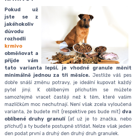
Pokud už
jste se z
jakéhokoliv
důvodu
rozhodli
krmivo
obměňovat a
přijde vám
tato varianta lepší, je vhodné granule měnit
minimálně jednou za tři měsíce.
Jestliže váš pes
dobře snáší změnu potravy, je ideální kupovat každý
pytel jiný. K oblíbeným příchutím se můžete
samozřejmě vracet častěji než k těm, které vašim
mazlíčkům moc nechutnají. Není však zcela vyloučená
varianta, že budete mít (respektive pes bude mít)
dva
oblíbené druhy granulí
(ať už je to značka, nebo
příchuť) a ty budete postupně střídat. Nelze však jeden
den podat první a druhý den druhý druh granulek.