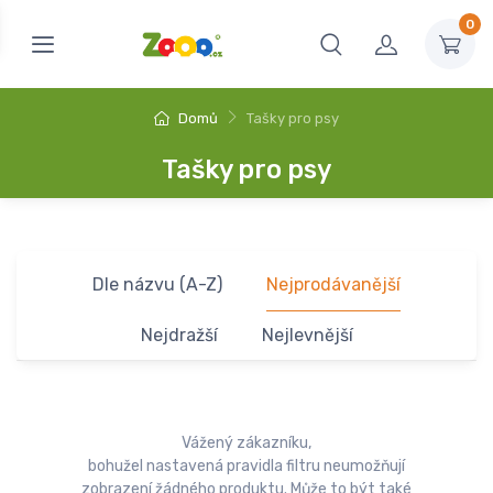
0
Domů
Tašky pro psy
Tašky pro psy
Dle názvu (A-Z)
Nejprodávanější
Nejdražší
Nejlevnější
Vážený zákazníku,
bohužel nastavená pravidla filtru neumožňují
zobrazení žádného produktu. Může to být také