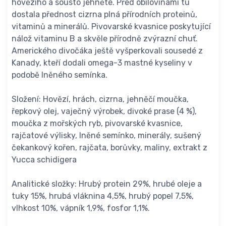
hovězího a sousto jehněte. Před obilovinami tu
dostala přednost cizrna plná přírodních proteinů,
vitaminů a minerálů. Pivovarské kvasnice poskytující
nálož vitaminu B a skvěle přírodně zvýrazní chuť.
Amerického divočáka ještě vyšperkovali sousedé z
Kanady, kteří dodali omega-3 mastné kyseliny v
podobě lněného semínka.
Složení: Hovězí, hrách, cizrna, jehněčí moučka,
řepkový olej, vaječný výrobek, divoké prase (4 %),
moučka z mořských ryb, pivovarské kvasnice,
rajčatové výlisky, lněné semínko, minerály, sušený
čekankový kořen, rajčata, borůvky, maliny, extrakt z
Yucca schidigera
Analitické složky: Hrubý protein 29%, hrubé oleje a
tuky 15%, hrubá vláknina 4,5%, hrubý popel 7,5%,
vlhkost 10%, vápník 1,9%, fosfor 1,1%.