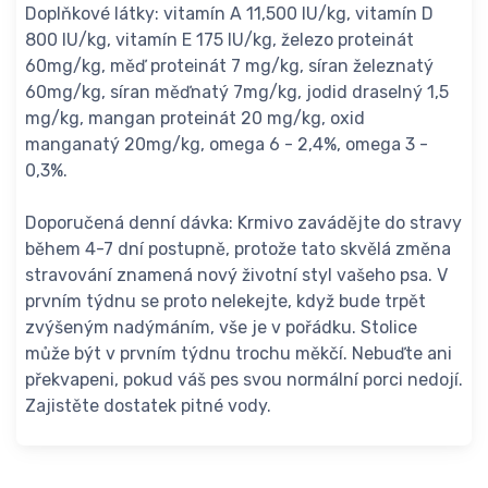
Doplňkové látky: vitamín A 11,500 IU/kg, vitamín D
800 IU/kg, vitamín E 175 IU/kg, železo proteinát
60mg/kg, měď proteinát 7 mg/kg, síran železnatý
60mg/kg, síran měďnatý 7mg/kg, jodid draselný 1,5
mg/kg, mangan proteinát 20 mg/kg, oxid
manganatý 20mg/kg, omega 6 - 2,4%, omega 3 -
0,3%.
Doporučená denní dávka: Krmivo zavádějte do stravy
během 4-7 dní postupně, protože tato skvělá změna
stravování znamená nový životní styl vašeho psa. V
prvním týdnu se proto nelekejte, když bude trpět
zvýšeným nadýmáním, vše je v pořádku. Stolice
může být v prvním týdnu trochu měkčí. Nebuďte ani
překvapeni, pokud váš pes svou normální porci nedojí.
Zajistěte dostatek pitné vody.