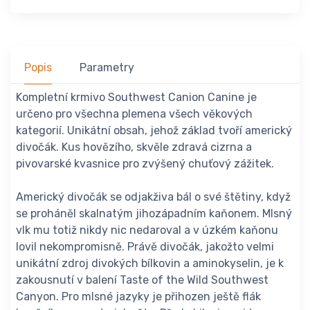
Popis
Parametry
Kompletní krmivo Southwest Canion Canine je
určeno pro všechna plemena všech věkových
kategorií. Unikátní obsah, jehož základ tvoří americký
divočák. Kus hovězího, skvěle zdravá cizrna a
pivovarské kvasnice pro zvýšený chuťový zážitek.
Americký divočák se odjakživa bál o své štětiny, když
se proháněl skalnatým jihozápadním kaňonem. Mlsný
vlk mu totiž nikdy nic nedaroval a v úzkém kaňonu
lovil nekompromisně. Právě divočák, jakožto velmi
unikátní zdroj divokých bílkovin a aminokyselin, je k
zakousnutí v balení Taste of the Wild Southwest
Canyon. Pro mlsné jazyky je přihozen ještě flák