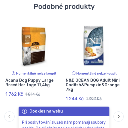
Podobné produkty
Momentálně nelze koupit
Momentálně nelze koupit
Acana Dog Puppy Large
N&D OCEAN DOG Adult Mini
Breed Heritage 11,4kg
Codfish&Pumpkin&Orange
7kg
1 762 Kč
1 814 Kč
1 244 Kč
1 393 Kč
Cookies na webu
Při poskytování služeb nám pomáhají soubory