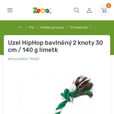
0
Psi
Hračky pro psy
Provazové
…
Uzel HipHop bavlněný 2 knoty 30
cm / 140 g limetk
Kód produktu:
T12622