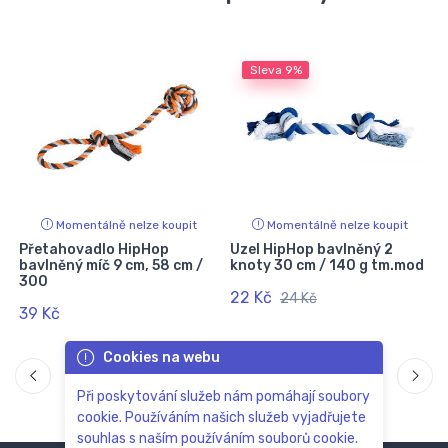
Sleva
9%
Momentálně nelze koupit
Momentálně nelze koupit
Přetahovadlo HipHop
Uzel HipHop bavlněný 2
bavlněný míč 9 cm, 58 cm /
knoty 30 cm / 140 g tm.mod
300
22 Kč
24 Kč
39 Kč
Cookies na webu
Při poskytování služeb nám pomáhají soubory
cookie. Používáním našich služeb vyjadřujete
souhlas s naším používáním souborů cookie.