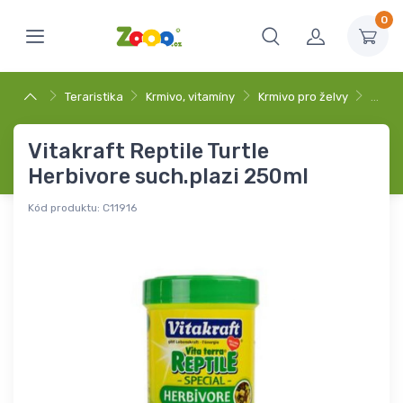
0
Teraristika
Krmivo, vitamíny
Krmivo pro želvy
…
Vitakraft Reptile Turtle
Herbivore such.plazi 250ml
Kód produktu:
C11916