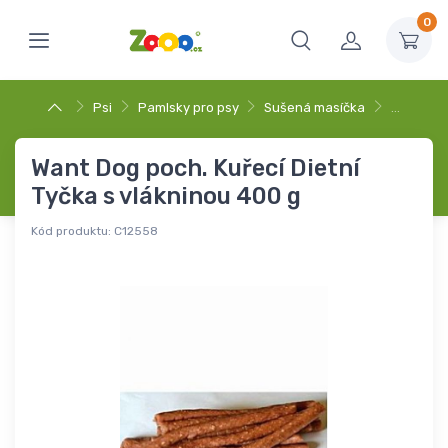
0
Psi
Pamlsky pro psy
Sušená masíčka
…
Want Dog poch. Kuřecí Dietní
Tyčka s vlákninou 400 g
Kód produktu:
C12558