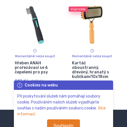
Výprodej
Momentálně nelze koupit
Momentálně nelze koupit
Hřeben ANAH
Kartáč
prořezávací se 6
oboustranný,
čepelemi pro psy
dřevěný, hranatý s
kuličkami10x18cm
212 Kč
240 Kč
Cookies na webu
68 Kč
Při poskytování služeb nám pomáhají soubory
cookie. Používáním našich služeb vyjadřujete
souhlas s naším používáním souborů cookie.
Více
informací
Souhlasím