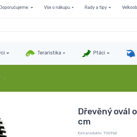
Doporučujeme:
Vše o nákupu
Rady a tipy
Velkoo
ci
Teraristika
Ptáci
…
Dřevěný ovál 
cm
Kód produktu:
T00962