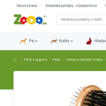
Hlavní strana
Včelařské potřeby - ivčelarství.cz
Psi
Kočky
Hlodav
Péče a hygiena
Péče
Hřebeny, kartáče, hrabla