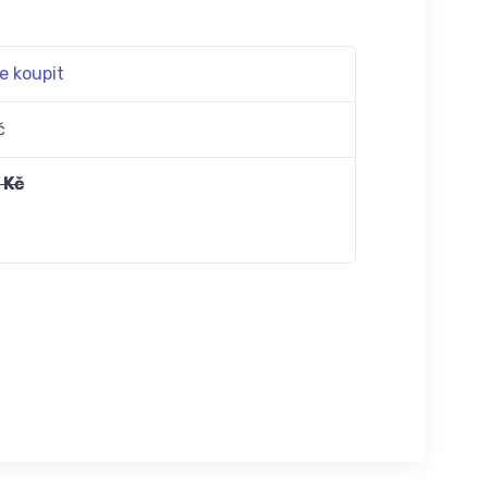
e koupit
č
 Kč