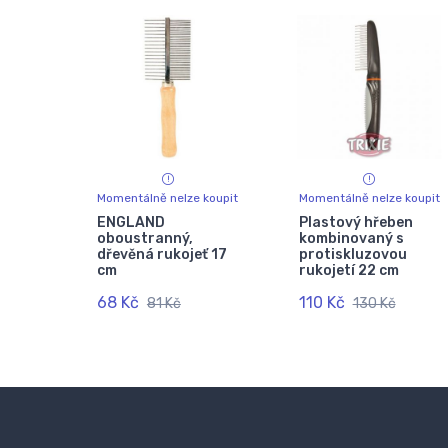
Momentálně nelze koupit
Momentálně nelze koupit
ENGLAND
Plastový hřeben
oboustranný,
kombinovaný s
dřevěná rukojeť 17
protiskluzovou
cm
rukojetí 22 cm
68 Kč
110 Kč
81 Kč
130 Kč