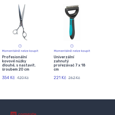
Momentálně nelze koupit
Momentálně nelze koupit
Profesionální
Univerzální
kovové nůžky
zahnutý
dlouhé, s nastavit.
prořezávač 7 x 18
šroubem 20 cm
cm
354 Kč
221 Kč
420 Kč
262 Kč