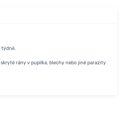
u týdně.
skryté rány v pupilka, blechy nebo jiné parazity