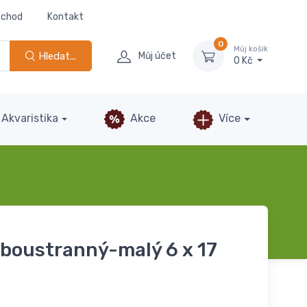
bchod
Kontakt
0
Můj košík
Hledat...
Můj účet
0 Kč
Akvaristika
Akce
Více
oboustranný-malý 6 x 17