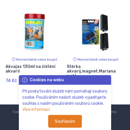
Momentálně nelze koupit
Momentálně nelze koupit
Akvajas 130ml na čištění
Stěrka
akvarií
akvarij.magnet.Mariana
malá
Cookies na webu
74 Kč
172 Kč
188 Kč
Při poskytování služeb nám pomáhají soubory
cookie. Používáním našich služeb vyjadřujete
souhlas s naším používáním souborů cookie.
Více informací
Copyright © 2018-2024
ZoOo.cz®
Všechna práva vyhrazena.
Souhlasím