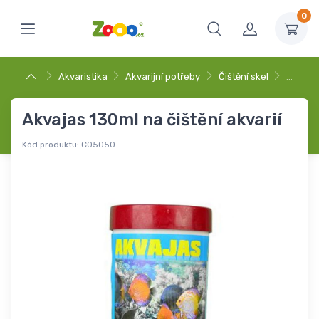
0
Akvaristika
Akvarijní potřeby
Čištění skel
…
Akvajas 130ml na čištění akvarií
Kód produktu:
C05050