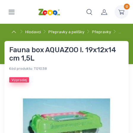
0
Hlodavci
Přepravky a pelíšky
Přepravky
…
Fauna box AQUAZOO I. 19x12x14
cm 1,5L
Kód produktu:
T01038
Výprodej