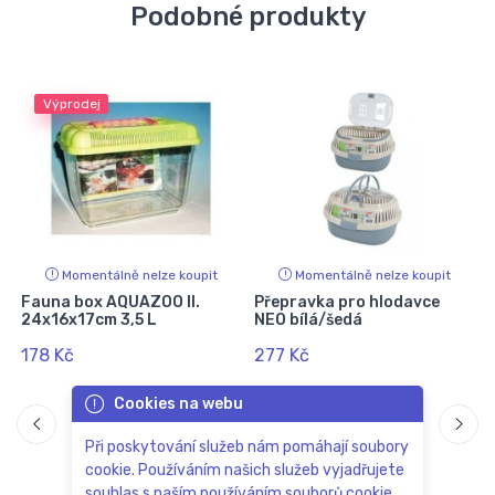
Podobné produkty
Výprodej
Momentálně nelze koupit
Momentálně nelze koupit
Fauna box AQUAZOO II.
Přepravka pro hlodavce
24x16x17cm 3,5 L
NEO bílá/šedá
178 Kč
277 Kč
Cookies na webu
Při poskytování služeb nám pomáhají soubory
cookie. Používáním našich služeb vyjadřujete
souhlas s naším používáním souborů cookie.