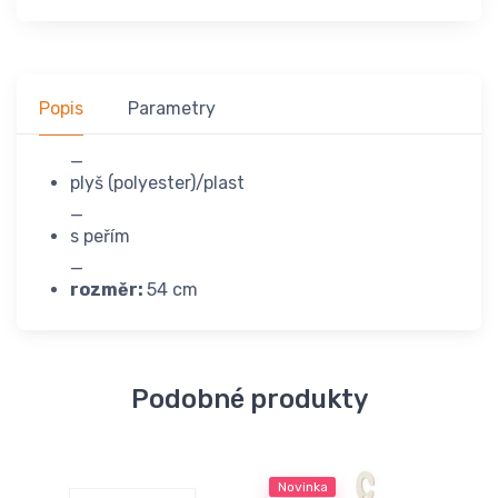
Popis
Parametry
_
plyš (polyester)/plast
_
s peřím
_
rozměr:
54 cm
Podobné produkty
Novinka