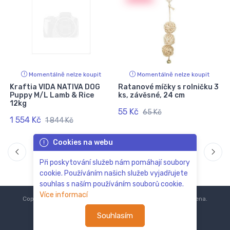
Momentálně nelze koupit
Momentálně nelze koupit
g
Kraftia VIDA NATIVA DOG
Ratanové míčky s rolničku 3
Puppy M/L Lamb & Rice
ks, závěsné, 24 cm
12kg
55 Kč
65 Kč
1 554 Kč
1 844 Kč
Cookies na webu
Při poskytování služeb nám pomáhají soubory
cookie. Používáním našich služeb vyjadřujete
souhlas s naším používáním souborů cookie.
Více informací
Copyright © 2018-2024
ZoOo.cz®
Všechna práva vyhrazena.
Souhlasím