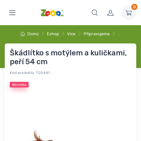
0
Domů
Eshop
Více
Připravujeme
…
Škádlítko s motýlem a kuličkami,
peří 54 cm
Kód produktu:
T05441
Novinka