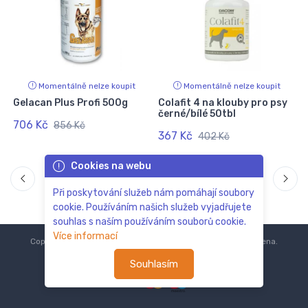
Momentálně nelze koupit
Momentálně nelze koupit
Gelacan Plus Profi 500g
Colafit 4 na klouby pro psy
černé/bílé 50tbl
706 Kč
856 Kč
367 Kč
402 Kč
Cookies na webu
Při poskytování služeb nám pomáhají soubory
cookie. Používáním našich služeb vyjadřujete
souhlas s naším používáním souborů cookie.
Více informací
Copyright © 2018-2024
ZoOo.cz®
Všechna práva vyhrazena.
Souhlasím