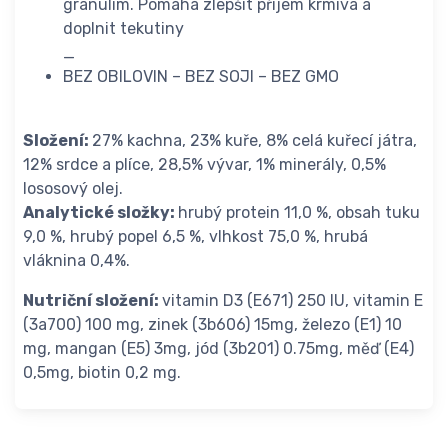
granulím. Pomáhá zlepšit příjem krmiva a
doplnit tekutiny
_
BEZ OBILOVIN – BEZ SOJI – BEZ GMO
Složení:
27% kachna, 23% kuře, 8% celá kuřecí játra,
12% srdce a plíce, 28,5% vývar, 1% minerály, 0,5%
lososový olej.
Analytické složky:
hrubý protein 11,0 %, obsah tuku
9,0 %, hrubý popel 6,5 %, vlhkost 75,0 %, hrubá
vláknina 0,4%.
Nutriční složení:
vitamin D3 (E671) 250 IU, vitamin E
(3a700) 100 mg, zinek (3b606) 15mg, železo (E1) 10
mg, mangan (E5) 3mg, jód (3b201) 0.75mg, měď (E4)
0,5mg, biotin 0,2 mg.