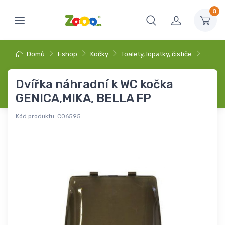
0
Domů
Eshop
Kočky
Toalety, lopatky, čističe
…
Dvířka náhradní k WC kočka
GENICA,MIKA, BELLA FP
Kód produktu:
C06595