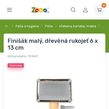
0
Péče a hygiena
Péče
Hřebeny, kartáče, hrabla
…
Finišák malý, dřevěná rukojeť 6 x
13 cm
Kód produktu:
T01047
Výprodej