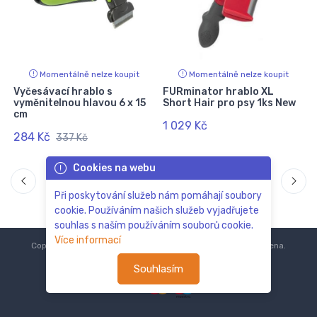
Momentálně nelze koupit
Momentálně nelze koupit
Vyčesávací hrablo s
FURminator hrablo XL
vyměnitelnou hlavou 6 x 15
Short Hair pro psy 1ks New
cm
1 029 Kč
284 Kč
337 Kč
Cookies na webu
Při poskytování služeb nám pomáhají soubory
cookie. Používáním našich služeb vyjadřujete
souhlas s naším používáním souborů cookie.
Více informací
Copyright © 2018-2024
ZoOo.cz®
Všechna práva vyhrazena.
Souhlasím