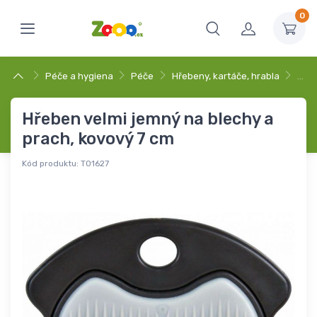
0
Péče a hygiena
Péče
Hřebeny, kartáče, hrabla
…
Hřeben velmi jemný na blechy a
prach, kovový 7 cm
Kód produktu:
T01627