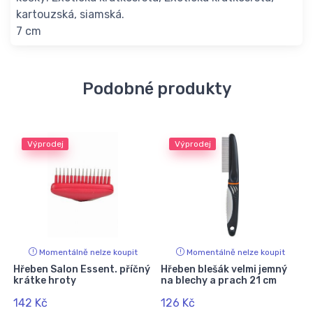
kartouzská, siamská.
7 cm
Podobné produkty
Výprodej
Výprodej
Momentálně nelze koupit
Momentálně nelze koupit
g
Hřeben Salon Essent. příčný
Hřeben blešák velmi jemný
krátke hroty
na blechy a prach 21 cm
v
142 Kč
126 Kč