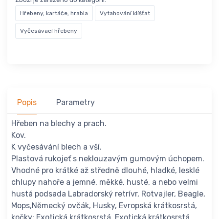
Hřebeny, kartáče, hrabla
Vytahování klíšťat
Vyčesávací hřebeny
Popis
Parametry
Hřeben na blechy a prach.
Kov.
K vyčesávání blech a vší.
Plastová rukojeť s neklouzavým gumovým úchopem.
Vhodné pro krátké až středně dlouhé, hladké, lesklé
chlupy nahoře a jemné, měkké, husté, a nebo velmi
hustá podsada Labradorský retrívr, Rotvajler, Beagle,
Mops,Německý ovčák, Husky, Evropská krátkosrstá,
kočky: Exotická krátkosrstá, Exotická krátkosrstá,