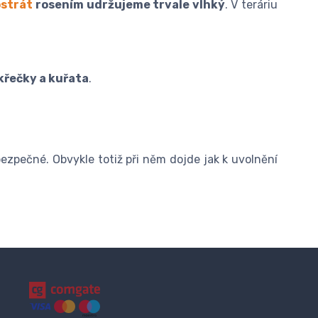
strát
rosením udržujeme trvale vlhký
. V teráriu
 křečky a kuřata
.
ezpečné. Obvykle totiž při něm dojde jak k uvolnění