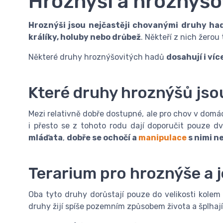
Hroznýši a hroznýšo
Hroznýši jsou nejčastěji chovanými druhy ha
králíky, holuby nebo drůbež
. Někteří z nich žerou 
Některé druhy hroznýšovitých hadů
dosahují i víc
Které druhy hroznýšů js
Mezi relativně dobře dostupné, ale pro chov v domá
i přesto se z tohoto rodu dají doporučit pouze d
mláďata
,
dobře se ochočí a
manipulace
s nimi n
Terarium pro hroznýše a 
Oba tyto druhy dorůstají pouze do velikosti kolem
druhy žijí spíše pozemním způsobem života a šplhaj