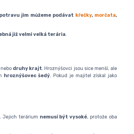
potravu jim můžeme podávat
křečky
,
morčata
,
ebná již velmi velká terária
.
nebo
druhy krajt
. Hroznýšovci jsou sice menší, ale
ým
hroznýšovec šedý
. Pokud je majitel získal jako
. Jejich terárium
nemusí být vysoké
, protože oba