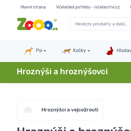
Hlavní strana
Včelařské potřeby - ivčelarství.cz
Psi
Kočky
Hlodav
Hroznýši a hroznýšovci
Hroznýšci a vejcožrouti