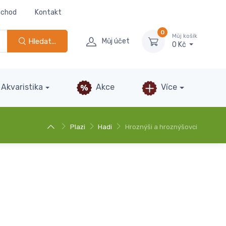
bchod
Kontakt
0
Můj košík
Hledat...
Můj účet
0 Kč
Akvaristika
Akce
Více
Plazi
Hadi
Hroznýši a hroznýšovci