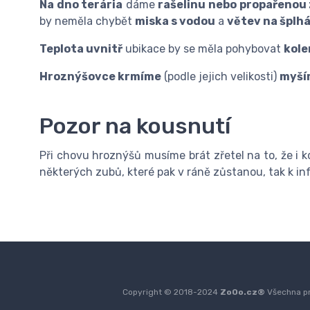
Na dno terária
dáme
rašelinu nebo propařenou
by neměla chybět
miska s vodou
a
větev na šplhá
Teplota uvnitř
ubikace by se měla pohybovat
kole
Hroznýšovce krmíme
(podle jejich velikosti)
myším
Pozor na kousnutí
Při chovu hroznýšů musíme brát zřetel na to, že i 
některých zubů, které pak v ráně zůstanou, tak k i
Copyright © 2018-2024
ZoOo.cz®
Všechna pr