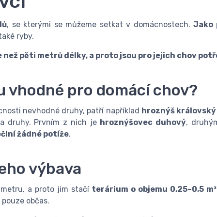
vci
dů
, se kterými se můžeme setkat v domácnostech.
Jako 
také ryby.
e než pěti metrů délky, a proto jsou pro jejich chov potř
ou vhodné pro domácí chov?
cnosti nevhodné druhy, patří například
hroznýš královský
va druhy. Prvním z nich je
hroznýšovec duhový
, druh
ečiní žádné potíže
.
jeho výbava
 metru, a proto jim stačí
terárium o objemu 0,25–0,5 m³
í pouze občas.