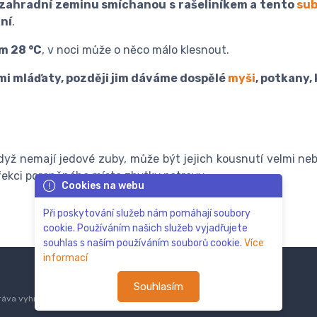
 zahradní zeminu smíchanou s rašeliníkem a tento
sub
ní
.
m 28 °C
, v noci může o něco málo klesnout.
i mláďaty, později jim dáváme dospělé
myši
, potkany,
když nemají jedové zuby, může být jejich kousnutí velmi neb
nfekci poraněného místa zbytky potravy.
Cookies na webu
Při poskytování služeb nám pomáhají soubory
cookie. Používáním našich služeb vyjadřujete
souhlas s naším používáním souborů cookie.
Více
informací
Souhlasím
áva vyhrazena.