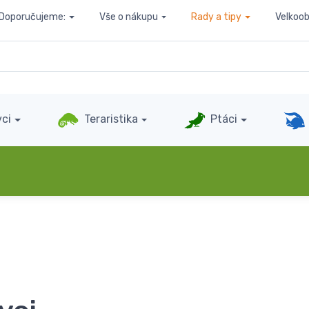
Doporučujeme:
Vše o nákupu
Rady a tipy
Velkoo
ci
Teraristika
Ptáci