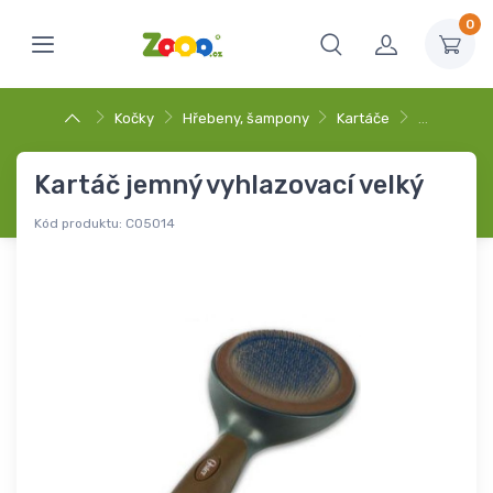
0
Kočky
Hřebeny, šampony
Kartáče
…
Kartáč jemný vyhlazovací velký
Kód produktu:
C05014