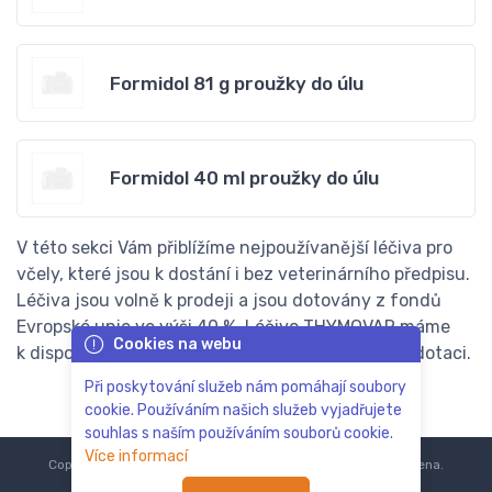
Formidol 81 g proužky do úlu
Formidol 40 ml proužky do úlu
V této sekci Vám přiblížíme nejpoužívanější léčiva pro
včely, které jsou k dostání i bez veterinárního předpisu.
Léčiva jsou volně k prodeji a jsou dotovány z fondů
Evropské unie ve výši 40 %. Léčivo THYMOVAR máme
Cookies na webu
k dispozici také dotované, je tedy již poníženo o dotaci.
Při poskytování služeb nám pomáhají soubory
cookie. Používáním našich služeb vyjadřujete
souhlas s naším používáním souborů cookie.
Více informací
Copyright © 2018-2024
ZoOo.cz®
Všechna práva vyhrazena.