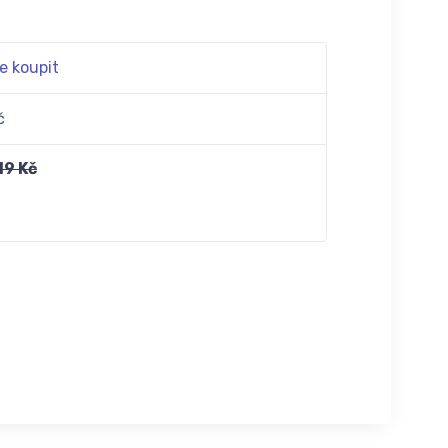
e koupit
č
19 Kč