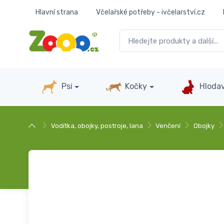
Hlavní strana
Včelařské potřeby - ivčelarství.cz
Psi
Kočky
Hlodav
Vodítka, obojky, postroje, lana
Venčení
Obojky