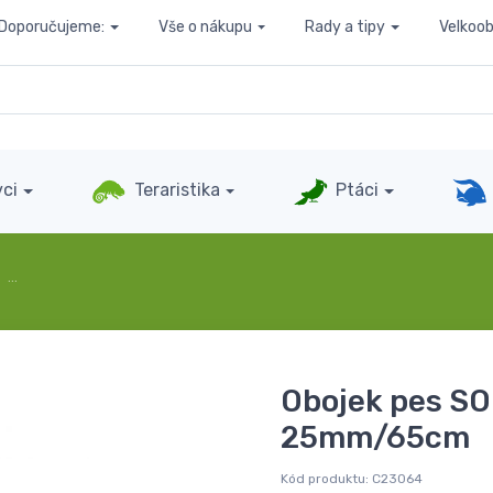
Doporučujeme:
Vše o nákupu
Rady a tipy
Velkoo
ci
Teraristika
Ptáci
…
Obojek pes S
25mm/65cm
Kód produktu:
C23064