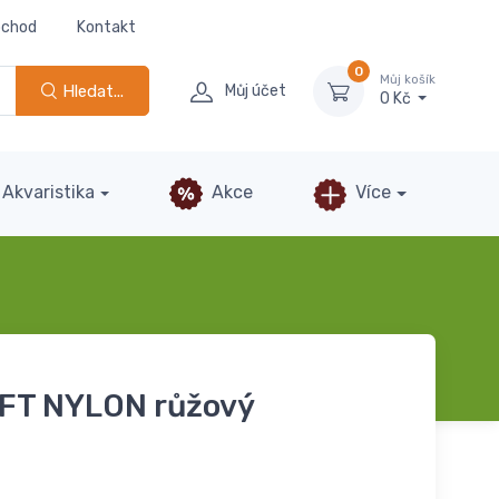
bchod
Kontakt
0
Můj košík
Hledat...
Můj účet
0 Kč
Akvaristika
Akce
Více
OFT NYLON růžový