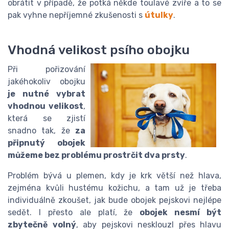
obrátit v případě, že potká někde toulavé zvíře a to se
pak vyhne nepříjemné zkušenosti s
útulky
.
Vhodná velikost psího obojku
Při pořizování
jakéhokoliv obojku
je nutné vybrat
vhodnou velikost
,
která se zjistí
snadno tak, že
za
připnutý obojek
můžeme bez problému prostrčit dva prsty
.
Problém bývá u plemen, kdy je krk větší než hlava,
zejména kvůli hustému kožichu, a tam už je třeba
individuálně zkoušet, jak bude obojek pejskovi nejlépe
sedět. I přesto ale platí, že
obojek nesmí být
zbytečně volný
, aby pejskovi nesklouzl přes hlavu