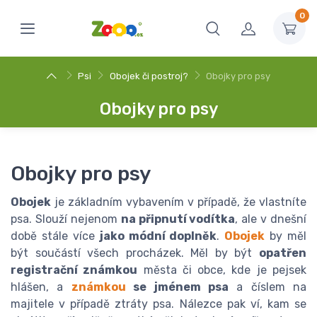
0
Psi
Obojek či postroj?
Obojky pro psy
Obojky pro psy
Obojky pro psy
Obojek
je základním vybavením v případě, že vlastníte
psa. Slouží nejenom
na připnutí vodítka
, ale v dnešní
době stále více
jako módní doplněk
.
Obojek
by měl
být součástí všech procházek. Měl by být
opatřen
registrační známkou
města či obce, kde je pejsek
hlášen, a
známkou
se jménem psa
a číslem na
majitele v případě ztráty psa. Nálezce pak ví, kam se