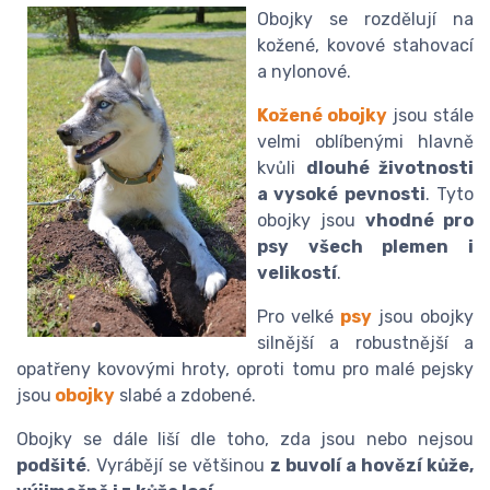
Obojky se rozdělují na
kožené, kovové stahovací
a nylonové.
Kožené obojky
jsou stále
velmi oblíbenými hlavně
kvůli
dlouhé životnosti
a vysoké pevnosti
. Tyto
obojky jsou
vhodné pro
psy všech plemen i
velikostí
.
Pro velké
psy
jsou obojky
silnější a robustnější a
opatřeny kovovými hroty, oproti tomu pro malé pejsky
jsou
obojky
slabé a zdobené.
Obojky se dále liší dle toho, zda jsou nebo nejsou
podšité
. Vyrábějí se většinou
z buvolí a hovězí kůže,