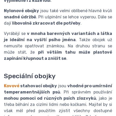
výjimečně i z kůže losí
.
Nylonové obojky
jsou také velmi oblíbené hlavně kvůli
snadné údržbě
. Při ušpinění se lehce vyperou. Dále se
dají
libovolně zkracovat dle potřeby
.
Vyrábějí se
v mnoha barevných variantách a látka
je ideální na vyšití psího jména
. Takže obojek už
nemusíte opatřovat známkou. Na druhou stranu se
může stát, že
při větším tahu může plastové
zapínání křupnout a zničit se
.
Speciální obojky
Kovové
stahovací obojky
jsou
vhodné pro umírnění
temperamentnějších psů
. Při správném používání
mohou pomoci od různých psích zlozvyků
, jako je
třeba běhání za cizími lidmi nebo kočkami. Majitel by si
však měl před použitím zjistit všechny dostupné