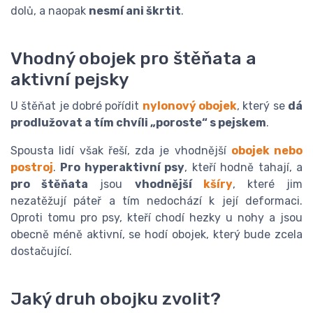
dolů, a naopak
nesmí ani škrtit
.
Vhodný obojek pro štěňata a
aktivní pejsky
U štěňat je dobré pořídit
nylonový obojek
, který se
dá
prodlužovat a tím chvíli „poroste“ s pejskem
.
Spousta lidí však řeší, zda je vhodnější
obojek nebo
postroj
.
Pro hyperaktivní psy
, kteří hodně tahají, a
pro štěňata
jsou
vhodnější
kšíry
, které jim
nezatěžují páteř a tím nedochází k její deformaci.
Oproti tomu pro psy, kteří chodí hezky u nohy a jsou
obecně méně aktivní, se hodí obojek, který bude zcela
dostačující.
Jaký druh obojku zvolit?