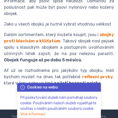
informace, aby psovi spíše neublížil. Odměnou za
poslušnost pak může být psovi nylonový nebo kožený
obojek.
Jako u všech obojků je nutné vybrat vhodnou velikost
Dalším sortimentem, který můžete koupit, jsou i
obojky
proti blechám a klíšťatům
. Takový obojek nosí pejsek
spolu s klasickým obojkem a postupným uvolňováním
účinných látek zajistí, že na psa nelezou paraziti.
Obojek funguje až po dobu 5 měsíců
.
Ať už se rozhodneme pro jakýkoliv typ obojku, měli
bychom myslet na dnes tak potřebné
reflexní prvky
,
které v šeru nebo ve tmě
zajistí bezpečí pejska
.
Cookies na webu
Při poskytování služeb nám pomáhají soubory
cookie. Používáním našich služeb vyjadřujete
souhlas s naším používáním souborů cookie.
Více informací
Copyright © 2018-2024
ZoOo.cz®
Všechna práva vyhrazena.