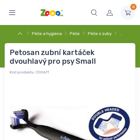
0
Péče a hygiena
Péče
Péče o zuby
…
Petosan zubní kartáček
dvouhlavý pro psy Small
Kód produktu:
C00677