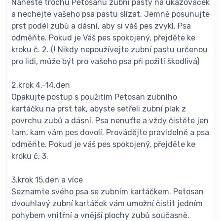
Naneste trochu Petosanu zubní pasty na ukazováček
a nechejte vašeho psa pastu slízat. Jemně posunujte
prst podél zubů a dásní, aby si váš pes zvykl. Psa
odměňte. Pokud je Váš pes spokojený, přejděte ke
kroku č. 2. (! Nikdy nepoužívejte zubní pastu určenou
pro lidi, může být pro vašeho psa při požití škodlivá)
2.krok 4.-14.den
Opakujte postup s použitím Petosan zubního
kartáčku na prst tak, abyste setřeli zubní plak z
povrchu zubů a dásní. Psa nenuťte a vždy čistěte jen
tam, kam vám pes dovolí. Provádějte pravidelně a psa
odměňte. Pokud je váš pes spokojený, přejděte ke
kroku č. 3.
3.krok 15.den a více
Seznamte svého psa se zubním kartáčkem. Petosan
dvouhlavý zubní kartáček vám umožní čistit jedním
pohybem vnitřní a vnější plochy zubů současně.