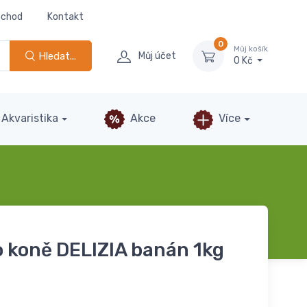
bchod
Kontakt
0
Můj košík
Hledat...
Můj účet
0 Kč
Akvaristika
Akce
Více
 koně DELIZIA banán 1kg