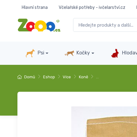
Hlavní strana
Včelařské potřeby - ivčelarství.cz
Psi
Kočky
Hlodav
Domů
Eshop
Více
Koně
…