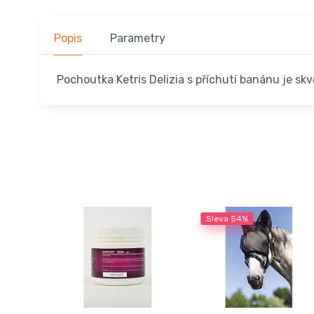
Popis
Parametry
Pochoutka Ketris Delizia s příchutí banánu je sk
Sleva
54%