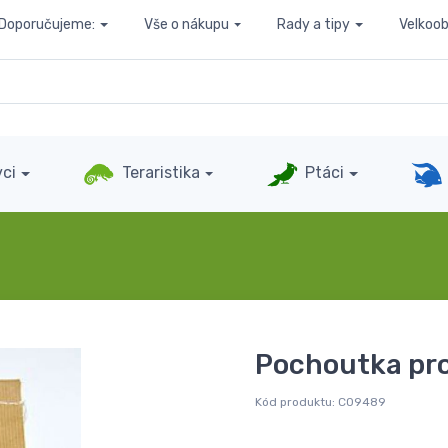
Doporučujeme:
Vše o nákupu
Rady a tipy
Velkoo
ci
Teraristika
Ptáci
Pochoutka pro
Kód produktu:
C09489