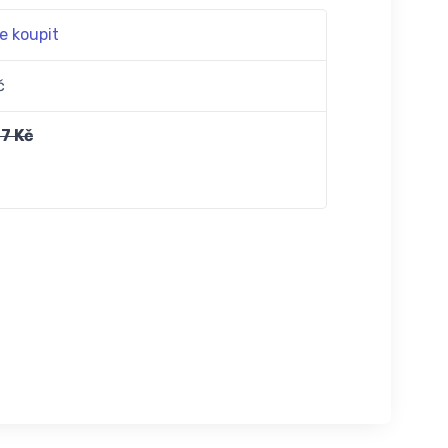
e koupit
č
7 Kč