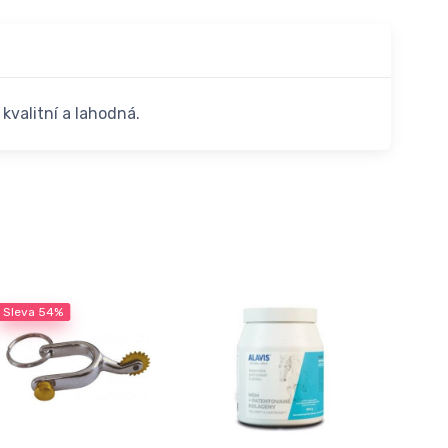
kvalitní a lahodná.
Sleva
54%