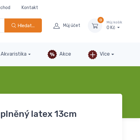
bchod
Kontakt
0
Můj košík
Hledat...
Můj účet
0 Kč
Akvaristika
Akce
Více
 plněný latex 13cm