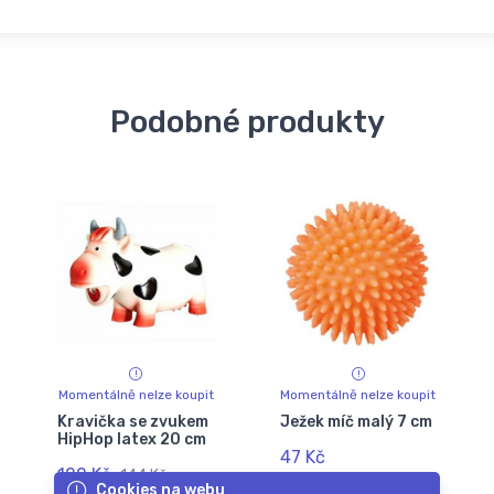
Podobné produkty
Momentálně nelze koupit
Momentálně nelze koupit
Kravička se zvukem
Ježek míč malý 7 cm
HipHop latex 20 cm
47 Kč
122 Kč
144 Kč
Cookies na webu