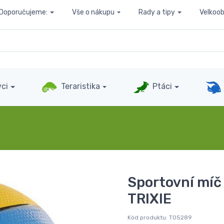
Doporučujeme:
Vše o nákupu
Rady a tipy
Velkoo
ci
Teraristika
Ptáci
Sportovní míč
TRIXIE
Kód produktu:
T05289