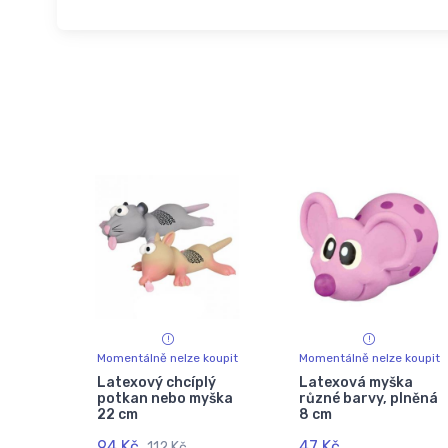
Momentálně nelze koupit
Momentálně nelze koupit
Latexový chcíplý
Latexová myška
potkan nebo myška
různé barvy, plněná
22 cm
8 cm
94 Kč
47 Kč
112 Kč