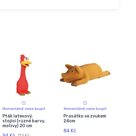
Momentálně nelze koupit
Momentálně nelze koupit
Pták latexový,
Prasátko se zvukem
stojící (různé barvy,
24cm
motivy) 20 cm
84 Kč
94 Kč
112 Kč