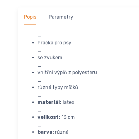
Popis
Parametry
_
hračka pro psy
_
se zvukem
_
vnitřní výplň z polyesteru
_
různé typy míčků
_
materiál:
latex
_
velikost:
13 cm
_
barva:
různá