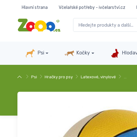
Hlavní strana
Včelařské potřeby - ivčelarství.cz
Psi
Kočky
Hlodav
Psi
Hračky pro psy
Latexové, vinylové
…