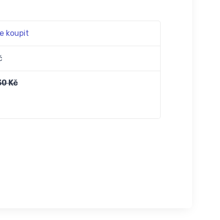
e koupit
č
30 Kč