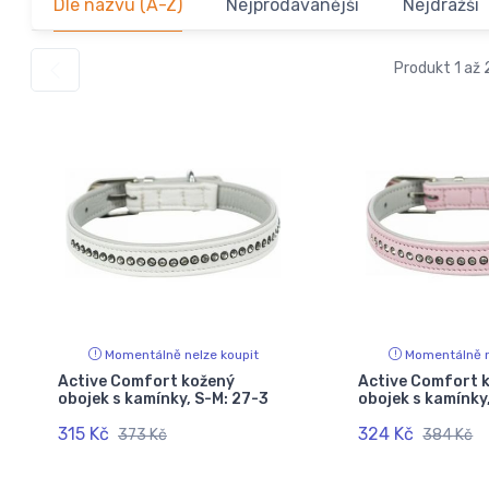
Dle názvu (A-Z)
Nejprodávanější
Nejdražší
Produkt 1 až 
Momentálně nelze koupit
Momentálně n
Active Comfort kožený
Active Comfort 
obojek s kamínky, S-M: 27-3
obojek s kamínky
315 Kč
324 Kč
373 Kč
384 Kč