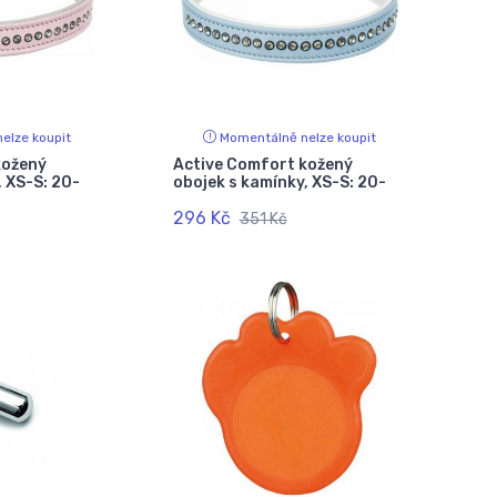
elze koupit
Momentálně nelze koupit
kožený
Active Comfort kožený
, XS-S: 20-
obojek s kamínky, XS-S: 20-
296 Kč
351 Kč