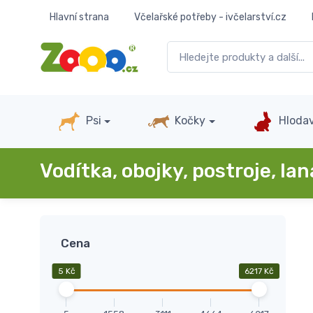
Hlavní strana
Včelařské potřeby - ivčelarství.cz
Psi
Kočky
Hlodav
Vodítka, obojky, postroje, lan
Cena
5 Kč
6217 Kč