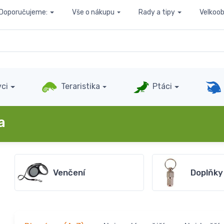
Doporučujeme:
Vše o nákupu
Rady a tipy
Velkoo
ci
Teraristika
Ptáci
a
Venčení
Doplňky