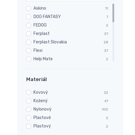
Askino
11
DOG FANTASY
7
FEDOG
2
Ferplast
37
Ferplast Slovakia
28
Flexi
37
Help Mate
2
Hurtta
19
CHOPO
2
Materiál
Karlie
9
Kovový
Karlie Flamingo
22
42
Kožený
Kruuse
41
13
Nylonový
NUM'axes
100
1
Plastové
PETAMME®
2
54
Plastový
PetGift
2
1
Sergeanťs