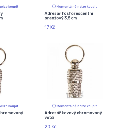
elze koupit
Momentálně nelze koupit
vý
Adresář fosforescentní
mm
oranžový 3,5 cm
17 Kč
elze koupit
Momentálně nelze koupit
 chromovaný
Adresář kovový chromovaný
větší
20 Kč