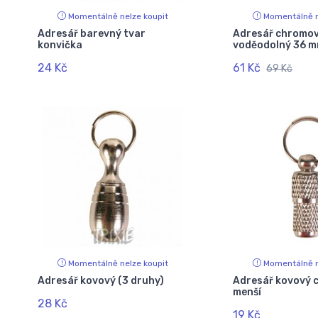
Momentálně nelze koupit
Momentálně n
Adresář barevný tvar
Adresář chromo
konvička
voděodolný 36 
24 Kč
61 Kč
69 Kč
Momentálně nelze koupit
Momentálně n
Adresář kovový (3 druhy)
Adresář kovový
menší
28 Kč
19 Kč