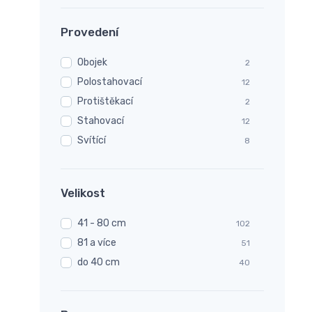
4
SUM PLAST
1
Provedení
TOPAS
145
Trixie
869
Obojek
2
Zolux
187
Polostahovací
12
ZoOo.cz
2
Protištěkací
2
Stahovací
12
Svítící
8
Velikost
41 - 80 cm
102
81 a více
51
do 40 cm
40