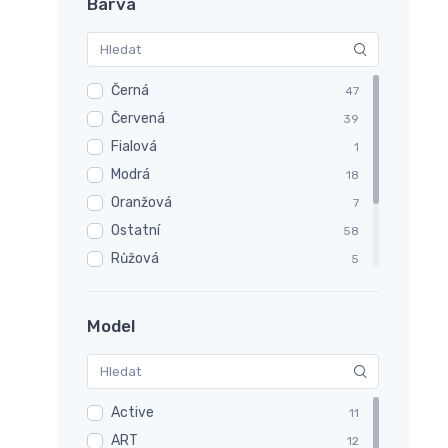
Barva
Černá
47
Červená
39
Fialová
1
Modrá
18
Oranžová
7
Ostatní
58
Růžová
5
Šedá
4
Zelená
10
Model
Žlutá
4
Active
11
ART
12