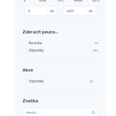
5
1558
3111
4664
6217
Kč
Kč
Zobrazit pouze...
Novinka
14
Výprodej
120
Akce
Výprodej
16
Značka