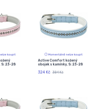
elze koupit
Momentálně nelze koupit
kožený
Active Comfort kožený
, S: 23-28
obojek s kamínky, S: 23-28
324 Kč
384 Kč