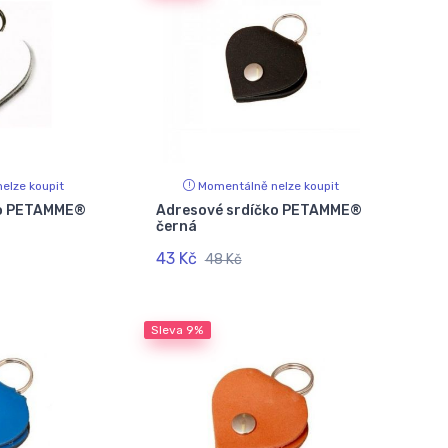
elze koupit
Momentálně nelze koupit
ko PETAMME®
Adresové srdíčko PETAMME®
černá
43 Kč
48 Kč
Sleva
9%