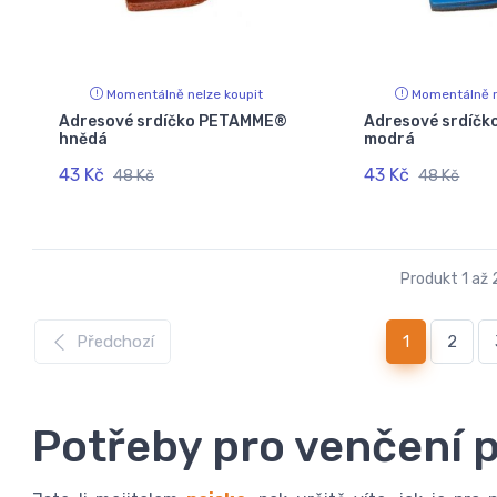
Momentálně nelze koupit
Momentálně n
Adresové srdíčko PETAMME®
Adresové srdíč
hnědá
modrá
43 Kč
43 Kč
48 Kč
48 Kč
Produkt 1 až 
(current)
Předchozí
1
2
Potřeby pro venčení 