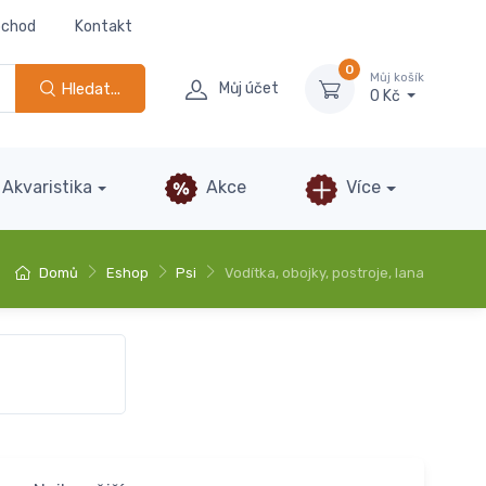
bchod
Kontakt
0
Můj košík
Hledat...
Můj účet
0 Kč
Akvaristika
Akce
Více
Domů
Eshop
Psi
Vodítka, obojky, postroje, lana