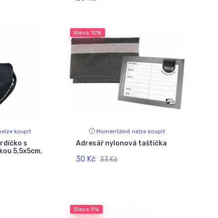
Sleva
10%
elze koupit
Momentálně nelze koupit
rdíčko s
Adresář nylonová taštička
kou 5,5x5cm,
30 Kč
33 Kč
Sleva
9%