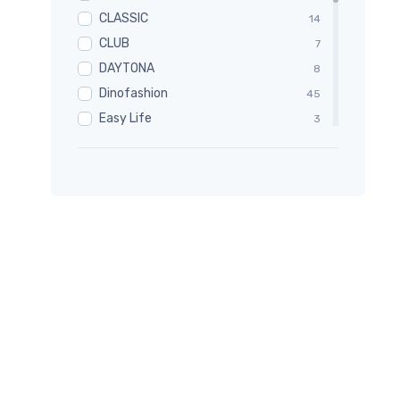
CLASSIC
14
CLUB
7
DAYTONA
8
Dinofashion
45
Easy Life
3
Grazl
9
HIKING MOOV
1
HYDE PARK
18
JOGGING BIKING MOOV
1
MAC Leather
32
Moov
4
NATURAL
3
Neon
2
NEON REFLECT
2
New Classic
35
RODEO
1