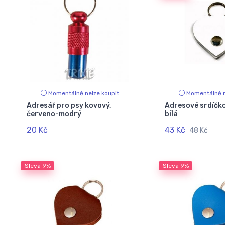
Momentálně nelze koupit
Momentálně n
Adresář pro psy kovový,
Adresové srdíč
červeno-modrý
bílá
20 Kč
43 Kč
48 Kč
Sleva
9%
Sleva
9%