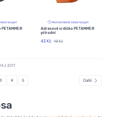
elze koupit
Momentálně nelze koupit
ko PETAMME®
Adresové srdíčko PETAMME®
přírodní
43 Kč
48 Kč
24 z 2017
3
4
5
Další
psa