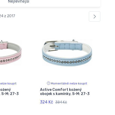
Nejlevnější
24 z 2017
elze koupit
Momentálně nelze koupit
kožený
Active Comfort kožený
, S-M: 27-3
obojek s kamínky, S-M: 27-3
324 Kč
384 Kč