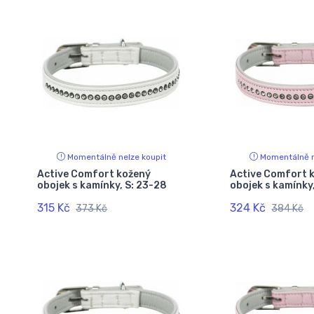
Momentálně nelze koupit
Momentálně n
Active Comfort kožený
Active Comfort 
obojek s kamínky, S: 23-28
obojek s kamínky
315 Kč
324 Kč
373 Kč
384 Kč