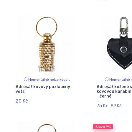
Momentálně nelze koupit
Momentálně n
Adresář kovový pozlacený
Adresář kožené s
větší
kovovou karabin
- černé
20 Kč
75 Kč
89 Kč
Sleva
9%