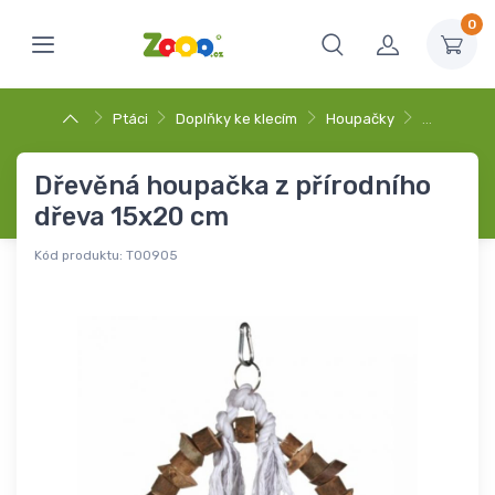
0
Ptáci
Doplňky ke klecím
Houpačky
…
Dřevěná houpačka z přírodního
dřeva 15x20 cm
Kód produktu:
T00905