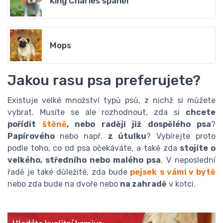
King Charles španěl
Mops
Jakou rasu psa preferujete?
Existuje velké množství typů psů, z nichž si můžete
vybrat. Musíte se ale rozhodnout, zda si
chcete
pořídit
štěně
, nebo raději již dospělého psa
?
Papírového
nebo např.
z útulku
? Vybírejte proto
podle toho, co od psa očekáváte, a také zda
stojíte o
velkého, středního nebo malého psa
. V neposlední
řadě je také důležité, zda bude
pejsek
s vámi v bytě
nebo zda bude na dvoře nebo
na zahradě
v kotci.