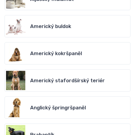
Americký buldok
Americký kokršpaněl
Americký stafordšírský teriér
Anglický špringršpaněl
Brabantík