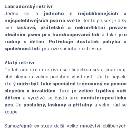
Labradorský retrívr
Jedná se o
jednoho z nejoblíbenějších a
nejspolehlivějších psů na světě
. Tento pejsek je díky
své
laskavé, přátelské a nekonfliktní povaze
ideálním psem pro handicapované lidi
a také
pro
rodiny s dětmi
.
Potřebuje dostatek pohybu a
společnost lidí
, protože samota ho stresuje.
Zlatý retrívr
Od labradorského retrívra se liší délkou srsti, jinak mají
obě plemena velice podobné vlastnosti. Je to pejsek,
který
může být také speciálně trénovaný na pomoc
slepcům a invalidům
. Také
je velice trpělivý vůči
dětem
a využívá se často jako
canisterapeutický
pes
. Je
poslušný, laskavý a přítulný
a velmi rád se
koupe.
Samozřejmě existuje další velké množství oblíbených