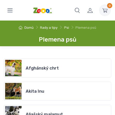
0
Domů
Rady a tipy
Psi
Plemena psů
Plemena psů
Afghánský chrt
Akita Inu
Aljašský malamut