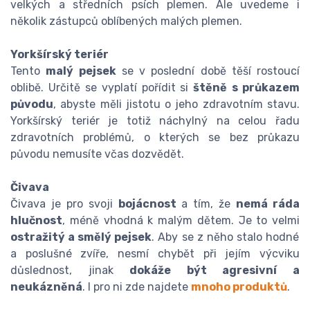
velkých a středních psích plemen. Ale uvedeme i
několik zástupců oblíbených malých plemen.
Yorkšírský teriér
Tento
malý pejsek
se v poslední době těší rostoucí
oblibě. Určitě se vyplatí pořídit si
štěně
s průkazem
původu
, abyste měli jistotu o jeho zdravotním stavu.
Yorkšírský teriér je totiž náchylný na celou řadu
zdravotních problémů, o kterých se bez průkazu
původu nemusíte včas dozvědět.
Čivava
Čivava je pro svoji
bojácnost
a tím, že
nemá ráda
hlučnost
, méně vhodná k malým dětem. Je to velmi
ostražitý a smělý pejsek
. Aby se z něho stalo hodné
a poslušné zvíře, nesmí chybět při jejím výcviku
důslednost, jinak
dokáže být agresivní a
neukázněná
. I pro ni zde najdete
mnoho produktů
.