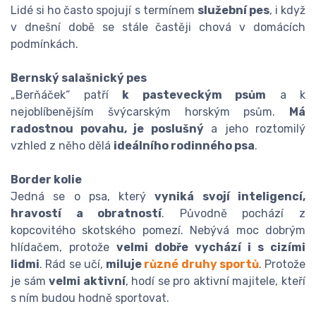
Lidé si ho často spojují s termínem
služební pes
, i když
v dnešní době se stále častěji chová v domácích
podmínkách.
Bernský salašnický pes
„Berňáček“ patří
k pasteveckým psům
a k
nejoblíbenějším švýcarským horským psům.
Má
radostnou povahu, je poslušný
a jeho roztomilý
vzhled z něho dělá
ideálního rodinného psa
.
Border kolie
Jedná se o psa, který
vyniká svojí inteligencí,
hravostí a obratností
. Původně pochází z
kopcovitého skotského pomezí. Nebývá moc dobrým
hlídačem, protože
velmi dobře vychází i s cizími
lidmi
. Rád se učí,
miluje
různé druhy sportů
. Protože
je sám
velmi aktivní
, hodí se pro aktivní majitele, kteří
s ním budou hodně sportovat.